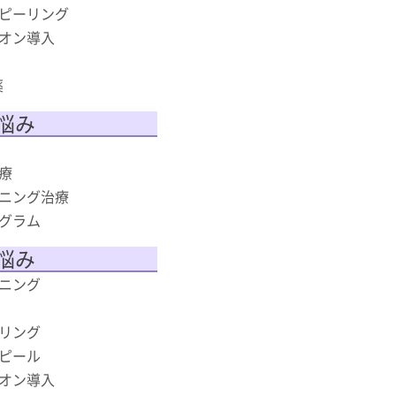
ピーリング
オン導入
薬
悩み
療
ニング治療
グラム
悩み
ニング
リング
ピール
オン導入