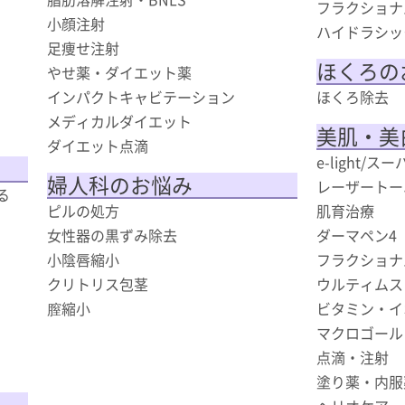
フラクショナ
小顔注射
）
ハイドラシッ
足痩せ注射
ほくろの
やせ薬・ダイエット薬
インパクトキャビテーション
ほくろ除去
メディカルダイエット
美肌・美
ダイエット点滴
e-light/
婦人科のお悩み
レーザートー
る
ピルの処方
肌育治療
女性器の黒ずみ除去
ダーマペン4
小陰唇縮小
フラクショナ
クリトリス包茎
ウルティムス（
膣縮小
ビタミン・イ
マクロゴール
点滴・注射
塗り薬・内服