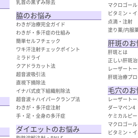
乳首の黒ずみ除去
マクロゴール
ビタミン・イ
脇のお悩み
点滴・注射
わきが治療完全ガイド
塗り薬/内服
わきが・多汗症の仕組み
簡単セルフチェック
肝斑のお
ワキ汗注射チェックポイント
肝斑とは
ミラドライ
正しい肝斑治
クアドラカット法
レーザートー
超音波吸引法
肝斑治療プロ
直視下摘除法
毛穴のお
イナバ式皮下組織削除法
超音波＋ハイパークランプ法
レーザートー
わきが・多汗症注射
ダーマペン4
手・足・全身の多汗症
ケミカルピー
マクロゴール
ダイエットのお悩み
ビタミン・イ
脂肪溶解注射・BNLS