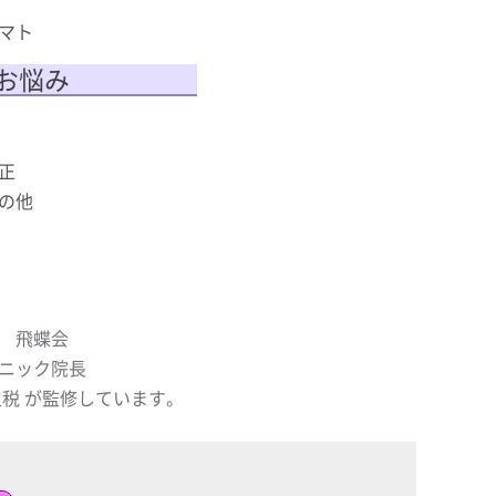
マト
お悩み
正
の他
 飛蝶会
ニック院長
主税 が監修しています。