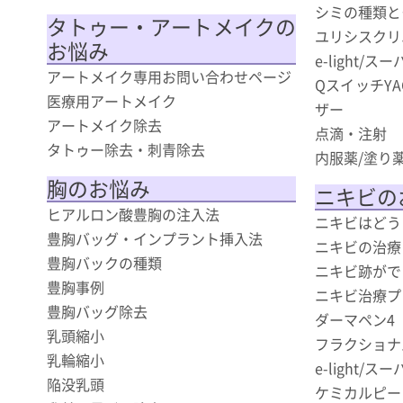
シミの種類と
タトゥー・アートメイクの
ユリシスクリ
お悩み
e-light/
アートメイク専用お問い合わせページ
QスイッチY
医療用アートメイク
ザー
アートメイク除去
点滴・注射
タトゥー除去・刺青除去
内服薬/塗り
胸のお悩み
ニキビの
ヒアルロン酸豊胸の注入法
ニキビはどう
豊胸バッグ・インプラント挿入法
ニキビの治療
豊胸バックの種類
ニキビ跡がで
豊胸事例
ニキビ治療プ
豊胸バッグ除去
ダーマペン4
乳頭縮小
フラクショナ
乳輪縮小
e-light/
陥没乳頭
ケミカルピー