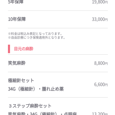
5年保障
19,800
円
10年保障
33,000
円
※料金は税込み表記となっております。
※自由診療につき保険適用外となります。
目元の麻酔
笑気麻酔
8,800
円
極細針セット
6,600
円
34G（極細針）・腫れ止め薬
３ステップ麻酔セット
13,200
笑気麻酔・34G（極細針）・点眼麻
円