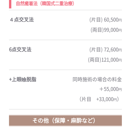
自然癒着法（韓国式二重治療）
４点交叉法
(片目) 60,500
円
(両目)99,000
円
6点交叉法
(片目) 72,600
円
(両目)121,000
円
+上眼瞼脱脂
同時施術の場合の料金
＋55,000
円
（片目 +33,000
）
円
その他（保障・麻酔など）