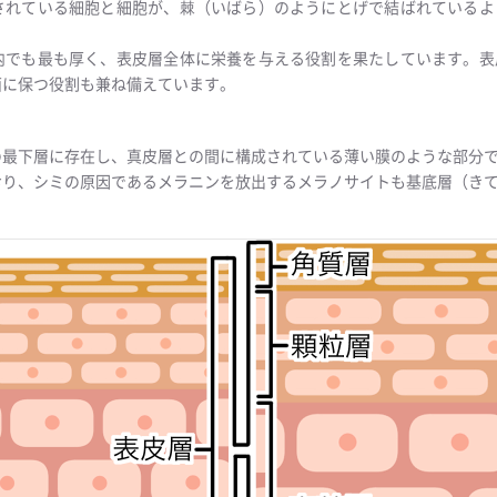
されている細胞と細胞が、棘（いばら）のようにとげで結ばれているよ
内でも最も厚く、表皮層全体に栄養を与える役割を果たしています。表
面に保つ役割も兼ね備えています。
の最下層に存在し、真皮層との間に構成されている薄い膜のような部分
おり、シミの原因であるメラニンを放出するメラノサイトも基底層（き