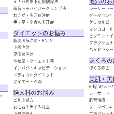
毛穴のお
イナバ式皮下組織削除法
超音波＋ハイパークランプ法
レーザートー
わきが・多汗症注射
ダーマペン4
手・足・全身の多汗症
ケミカルピー
マクロゴール
ダイエットのお悩み
ビタミン・イ
脂肪溶解注射・BNLS
フラクショナ
小顔注射
）
ハイドラシッ
足痩せ注射
ほくろの
やせ薬・ダイエット薬
インパクトキャビテーション
ほくろ除去
メディカルダイエット
美肌・美
ダイエット点滴
e-light/
婦人科のお悩み
レーザートー
る
ピルの処方
肌育治療
女性器の黒ずみ除去
ダーマペン4
小陰唇縮小
フラクショナ