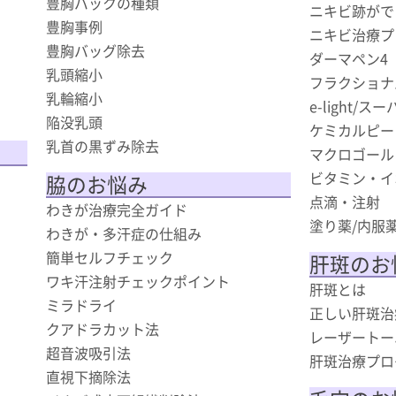
豊胸バックの種類
ニキビ跡がで
豊胸事例
ニキビ治療プ
豊胸バッグ除去
ダーマペン4
乳頭縮小
フラクショナ
乳輪縮小
e-light/
陥没乳頭
ケミカルピー
乳首の黒ずみ除去
マクロゴール
ビタミン・イ
脇のお悩み
点滴・注射
わきが治療完全ガイド
塗り薬/内服
わきが・多汗症の仕組み
簡単セルフチェック
肝斑のお
ワキ汗注射チェックポイント
肝斑とは
ミラドライ
正しい肝斑治
クアドラカット法
レーザートー
超音波吸引法
肝斑治療プロ
直視下摘除法