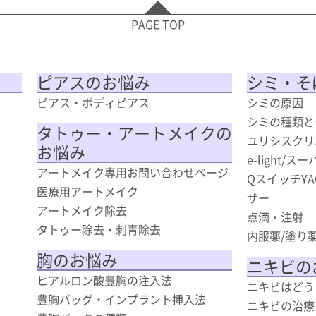
PAGE TOP
ピアスのお悩み
シミ・そ
ピアス・ボディピアス
シミの原因
シミの種類と
タトゥー・アートメイクの
ユリシスクリ
お悩み
e-light/
アートメイク専用お問い合わせページ
QスイッチY
医療用アートメイク
ザー
アートメイク除去
点滴・注射
タトゥー除去・刺青除去
内服薬/塗り
胸のお悩み
ニキビの
ヒアルロン酸豊胸の注入法
ニキビはどう
豊胸バッグ・インプラント挿入法
ニキビの治療