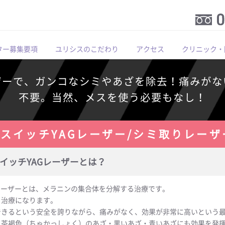
ター募集要項
ユリシスのこだわり
アクセス
クリニック・
ザーで、ガンコなシミやあざを除去！痛みがな
不要。当然、メスを使う必要もなし！
QスイッチYAGレーザー/シミ取りレーザ
イッチYAGレーザーとは？
Gレーザーとは、メラニンの集合体を分解する治療です。
る治療になります。
できるという安全を誇りながら、痛みがなく、効果が非常に高いという
・茶褐色（ちゃかっしょく）のあざ・黒いあざ・青いあざにも効果を発