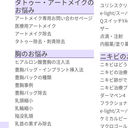
タトゥー・アートメイクの
ユリシスクリ
お悩み
e-light/
アートメイク専用お問い合わせページ
QスイッチY
医療用アートメイク
ザー
アートメイク除去
点滴・注射
タトゥー除去・刺青除去
内服薬/塗り
胸のお悩み
ニキビの
ヒアルロン酸豊胸の注入法
ニキビはどう
豊胸バッグ・インプラント挿入法
ニキビの治療
豊胸バックの種類
ニキビ跡がで
豊胸事例
ニキビ治療プ
豊胸バッグ除去
ダーマペン4
乳頭縮小
フラクショナ
乳輪縮小
e-light/
陥没乳頭
ケミカルピー
乳首の黒ずみ除去
マクロゴール