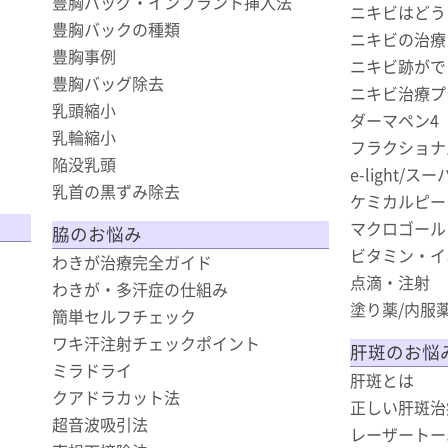
豊胸バッグ・インプラント挿入法
ニキビはどう
豊胸バックの種類
ニキビの治療
豊胸事例
ニキビ跡がで
豊胸バッグ除去
ニキビ治療プ
乳頭縮小
ダーマペン4
乳輪縮小
フラクショナ
陥没乳頭
e-light/
乳首の黒ずみ除去
ケミカルピー
マクロゴール
脇のお悩み
ビタミン・イ
わきが治療完全ガイド
点滴・注射
わきが・多汗症の仕組み
塗り薬/内服
簡単セルフチェック
ワキ汗注射チェックポイント
肝斑のお悩
ミラドライ
肝斑とは
クアドラカット法
正しい肝斑治
超音波吸引法
レーザートー