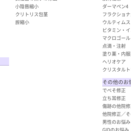
小陰唇縮小
ダーマペン4
クリトリス包茎
フラクショナ
膣縮小
ウルティムス（
ビタミン・イ
マクロゴール
点滴・注射
塗り薬・内服
ヘリオケア
クリスタルト
その他のお
でべそ修正
立ち耳修正
傷跡の他院修
他院修正／そ
男性のお悩み
GIDのお悩み