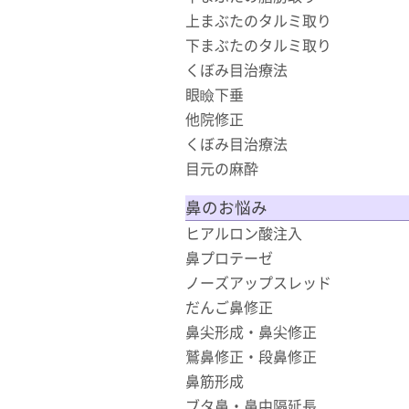
上まぶたのタルミ取り
下まぶたのタルミ取り
くぼみ目治療法
眼瞼下垂
他院修正
くぼみ目治療法
目元の麻酔
鼻のお悩み
ヒアルロン酸注入
鼻プロテーゼ
ノーズアップスレッド
だんご鼻修正
鼻尖形成・鼻尖修正
鷲鼻修正・段鼻修正
鼻筋形成
ブタ鼻・鼻中隔延長