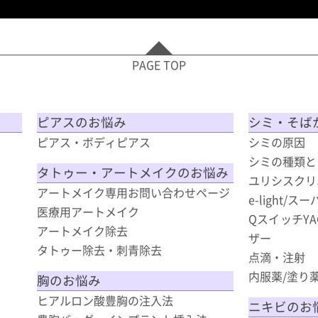
PAGE TOP
ピアスのお悩み
シミ・そば
ピアス・ボディピアス
シミの原因
シミの種類と
タトゥー・アートメイクのお悩み
ユリシスクリ
アートメイク専用お問い合わせページ
e-light/
医療用アートメイク
QスイッチY
アートメイク除去
ザー
タトゥー除去・刺青除去
点滴・注射
内服薬/塗り
胸のお悩み
ヒアルロン酸豊胸の注入法
ニキビのお