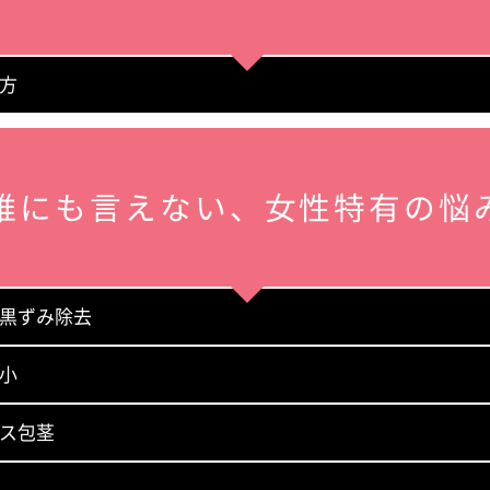
方
誰にも言えない、
女性特有の悩
黒ずみ除去
小
ス包茎