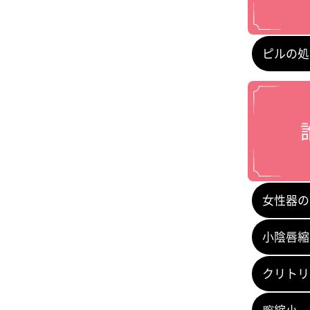
ピルの処
女性器の
小陰唇縮
クリトリ
膣縮小