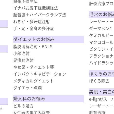
直視下摘除法
肝斑治療プロ
イナバ式皮下組織削除法
毛穴のお悩
超音波＋ハイパークランプ法
わきが・多汗症注射
レーザートー
手・足・全身の多汗症
ダーマペン4
ケミカルピー
ダイエットのお悩み
マクロゴール
脂肪溶解注射・BNLS
ビタミン・イ
小顔注射
フラクショナ
足痩せ注射
）
ハイドラシッ
やせ薬・ダイエット薬
ほくろのお
インパクトキャビテーション
メディカルダイエット
ほくろ除去
ダイエット点滴
美肌・美白
婦人科のお悩み
e-light/
ピルの処方
レーザートー
る
女性器の黒ずみ除去
肌育治療