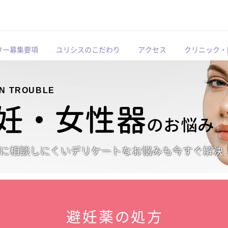
ター募集要項
ユリシスのこだわり
アクセス
クリニック・
N TROUBLE
妊・女性器
のお悩み
に相談しにくいデリケートなお悩みも今すぐ解決
避妊薬の処方